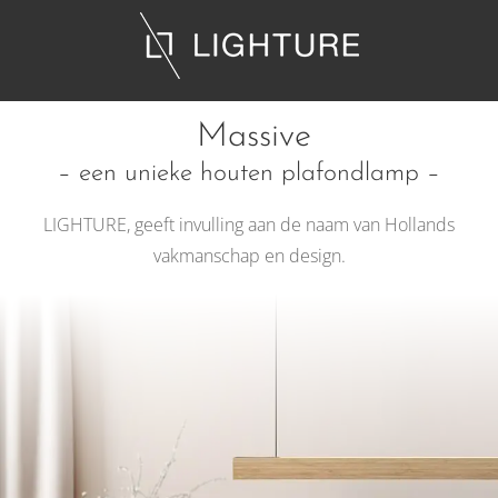
Ga
naar
inhoud
Massive
– een unieke houten plafondlamp –
LIGHTURE, geeft invulling aan de naam van Hollands
vakmanschap en design.