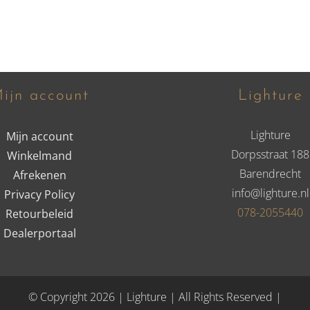
ijn account
Lighture
Lighture
Mijn account
Dorpsstraat 188
Winkelmand
Barendrecht
Afrekenen
info@lighture.nl
Privacy Policy
078-2055440
Retourbeleid
Dealerportaal
© Copyright 2026 | Lighture | All Rights Reserved |