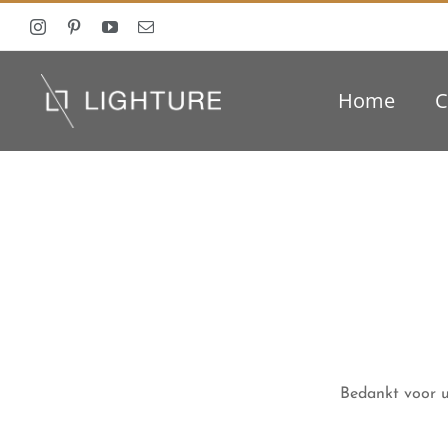
Ga
naar
inhoud
Home
C
Bedankt voor u