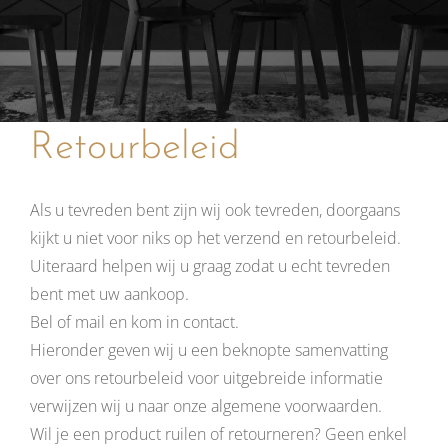
Retourbeleid
Als u tevreden bent zijn wij ook tevreden, doorgaans
kijkt u niet voor niks op het verzend en retourbeleid.
Uiteraard helpen wij u graag zodat u echt tevreden
bent met uw aankoop.
Bel of mail en kom in contact.
Hieronder geven wij u een beknopte samenvatting
over ons retourbeleid voor uitgebreide informatie
verwijzen wij u naar onze algemene voorwaarden.
Wil je een product ruilen of retourneren? Geen enkel