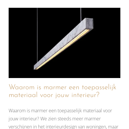
Waarom is marmer een toepasselijk
materiaal voor jouw interieur?
Waarom is marmer een toepasselijk materiaal voor
jouw interieur? We zien steeds meer marmer
verschijnen in het interieurdesign van woningen, maar