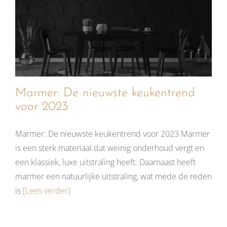
Marmer: De nieuwste keukentrend
voor 2023
Marmer: De nieuwste keukentrend voor 2023 Marmer
is een sterk materiaal dat weinig onderhoud vergt en
een klassiek, luxe uitstraling heeft. Daarnaast heeft
marmer een natuurlijke uitstraling, wat mede de reden
is
[Lees verder]