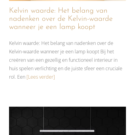
Kelvin waarde: Het belang van
nadenken over de Kelvin-waarde
wanneer je een lamp koopt
Kelvin waarde: Het belang van nadenken over de
Kelvin-waarde wanneer je een lamp koopt Bij het
creëren van een gezellig en functioneel interieur in
huis spelen verlichting en de juiste sfeer een cruciale
rol. Een
[Lees verder]