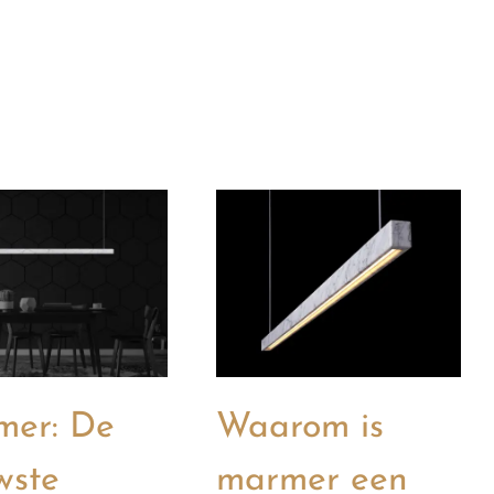
er: De
Waarom is
wste
marmer een