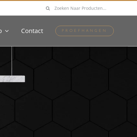
Zoeken
naar:
p
Contact
PROEFHANGEN
Vorige
Volgende