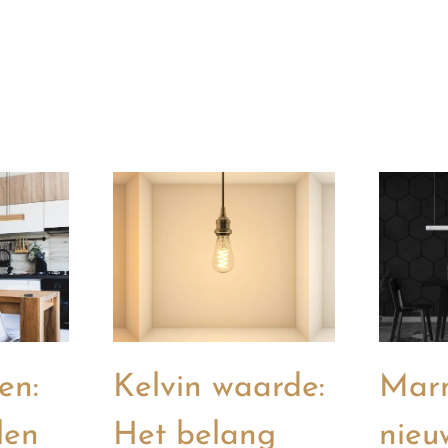
en:
Kelvin waarde:
Marm
len
Het belang
nieu