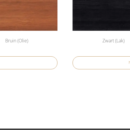
Bruin (Olie)
Zwart (Lak)
E