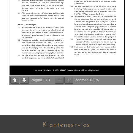
Pagina
1
/
3
Zoomen
100%
Klantenservice