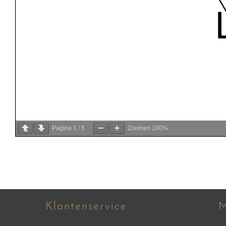
Pagina
1
/
5
Zoomen
100%
Klantenservice
M