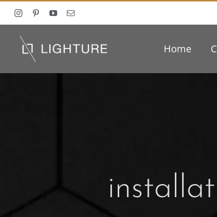
Ga
naar
inhoud
Home
C
install