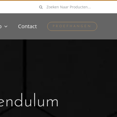
Zoeken
naar:
p
Contact
PROEFHANGEN
pendulum