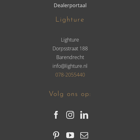
Dealerportaal
Lighture
Lighture
Dorpsstraat 188
Barendrecht
info@lighture.nl
078-2055440
Volg ons op: