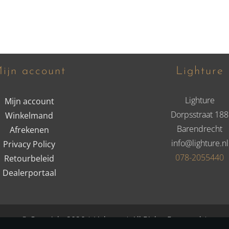
ijn account
Lighture
Lighture
Mijn account
Dorpsstraat 188
Winkelmand
Barendrecht
Afrekenen
info@lighture.nl
Privacy Policy
078-2055440
Retourbeleid
Dealerportaal
© Copyright 2026 | Lighture | All Rights Reserved |