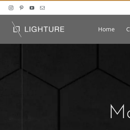
Ga
naar
inhoud
Home
C
Ma