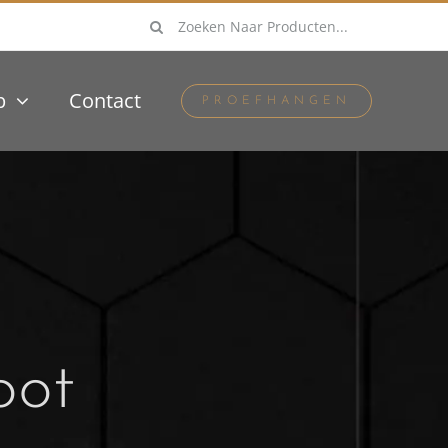
Zoeken
naar:
p
Contact
PROEFHANGEN
oot