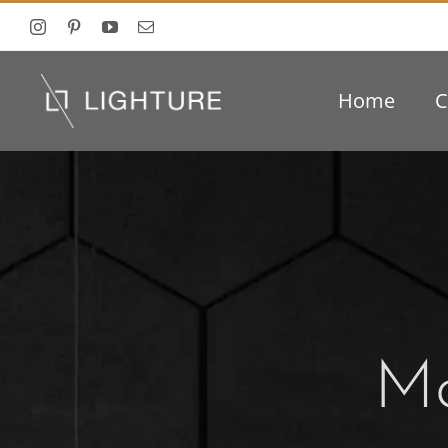
Ga
naar
inhoud
Home
C
Ma