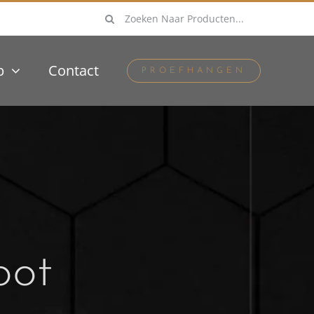
Zoeken
naar:
p
Contact
PROEFHANGEN
oot