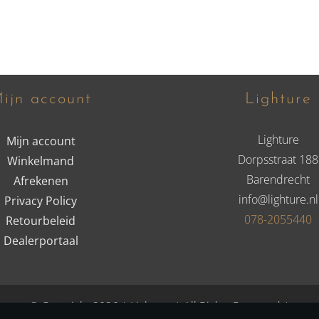
ijn account
Lighture
Lighture
Mijn account
Dorpsstraat 188
Winkelmand
Barendrecht
Afrekenen
info@lighture.nl
Privacy Policy
078-2055440
Retourbeleid
Dealerportaal
© Copyright 2026 | Lighture | All Rights Reserved |