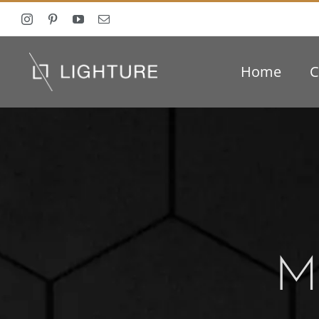
Ga
naar
inhoud
Home
C
M