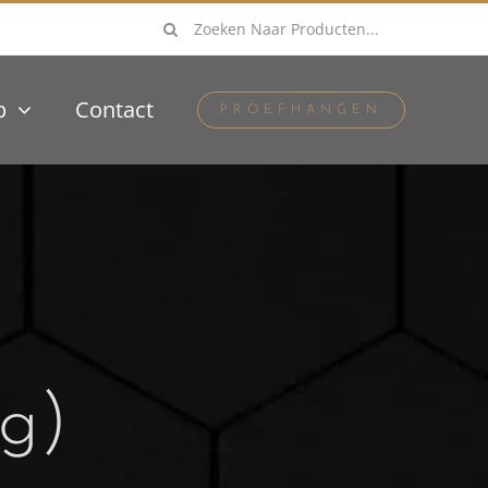
Zoeken
naar:
p
Contact
PROEFHANGEN
g)