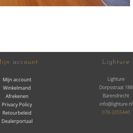
ijn account
Lighture
Lighture
Mijn account
Dorpsstraat 188
Winkelmand
Barendrecht
Afrekenen
info@lighture.nl
Privacy Policy
078-2055440
Retourbeleid
Dealerportaal