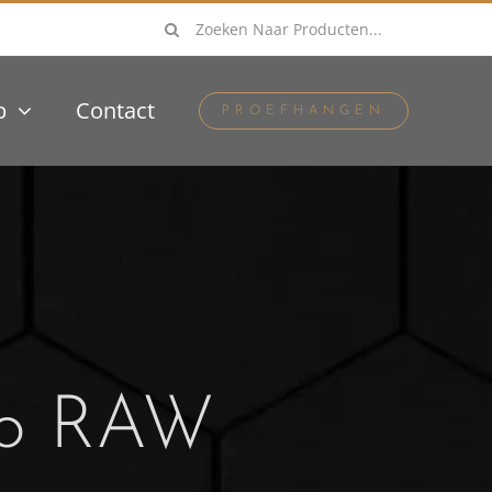
Zoeken
naar:
p
Contact
PROEFHANGEN
io RAW