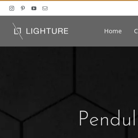
Ga
naar
inhoud
Home
C
Pendu