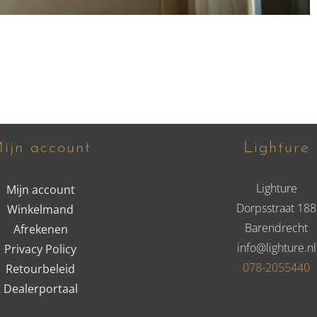
ijn account
Lighture
Lighture
Mijn account
Dorpsstraat 188
Winkelmand
Barendrecht
Afrekenen
info@lighture.nl
Privacy Policy
078-2055440
Retourbeleid
Dealerportaal