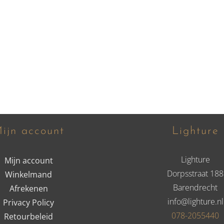
ijn account
Lighture
Lighture
Mijn account
Dorpsstraat 188
Winkelmand
Barendrecht
Afrekenen
info@lighture.nl
Privacy Policy
078-2055440
Retourbeleid