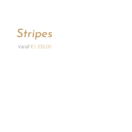
DEZE
OPTIE
KAN
GEKOZEN
WORDEN
Stripes
OP
DE
Vanaf
€
1.330,00
PRODUCTPAGINA