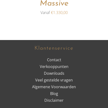
GEKOZEN
Massive
WORDEN
OP
Vanaf
€
1.330,00
DE
PRODUCTPAGINA
Klantenservice
Contact
Verkooppunten
Downloads
Veel gestelde vragen
Algemene Voorwaarden
Blog
Disclaimer