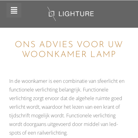
Ga
naar
Toggle
inhoud
Navigation
Home
Collectie
ONS ADVIES VOOR UW
WOONKAMER LAMP
Over Ons
Inspiratie
In de woonkamer is een combinatie van sfeerlicht en
functionele verlichting belangrijk. Functionele
Shop
verlichting zorgt ervoor dat de algehele ruimte goed
verlicht wordt, waardoor het lezen van een krant of
Contact
tijdschrift mogelijk wordt. Functionele verlichting
wordt doorgaans uitgevoerd door middel van led-
PROEFHANGEN
spots of een railverlichting.